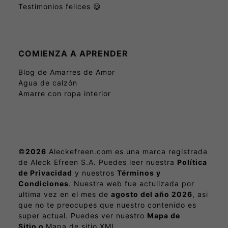
Testimonios felices 😃
COMIENZA A APRENDER
Blog de Amarres de Amor
Agua de calzón
Amarre con ropa interior
©
2026
Aleckefreen.com es una marca registrada
de Aleck Efreen S.A. Puedes leer nuestra
Política
de Privacidad
y nuestros
Términos y
Condiciones
. Nuestra web fue actulizada por
ultima vez en el mes de
agosto
del año
2026
, asi
que no te preocupes que nuestro contenido es
super actual. Puedes ver nuestro
Mapa de
Sitio
o
Mapa de sitio XML