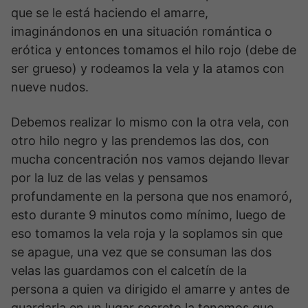
que se le está haciendo el amarre,
imaginándonos en una situación romántica o
erótica y entonces tomamos el hilo rojo (debe de
ser grueso) y rodeamos la vela y la atamos con
nueve nudos.
Debemos realizar lo mismo con la otra vela, con
otro hilo negro y las prendemos las dos, con
mucha concentración nos vamos dejando llevar
por la luz de las velas y pensamos
profundamente en la persona que nos enamoró,
esto durante 9 minutos como mínimo, luego de
eso tomamos la vela roja y la soplamos sin que
se apague, una vez que se consuman las dos
velas las guardamos con el calcetín de la
persona a quien va dirigido el amarre y antes de
guardarla en un lugar secreto la tenemos que