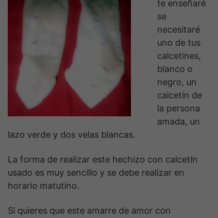
te enseñaré
se
necesitaré
uno de tus
calcetines,
blanco o
negro, un
calcetín de
la persona
amada, un
lazo verde y dos velas blancas.
La forma de realizar este hechizo con calcetín
usado es muy sencillo y se debe realizar en
horario matutino.
Si quieres que este amarre de amor con