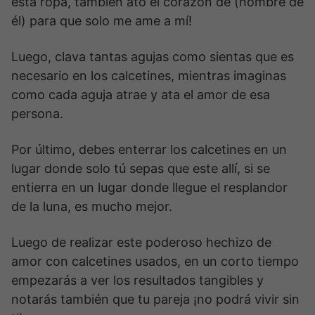
esta ropa, también ato el corazón de (nombre de
él) para que solo me ame a mí!
Luego, clava tantas agujas como sientas que es
necesario en los calcetines, mientras imaginas
como cada aguja atrae y ata el amor de esa
persona.
Por último, debes enterrar los calcetines en un
lugar donde solo tú sepas que este allí, si se
entierra en un lugar donde llegue el resplandor
de la luna, es mucho mejor.
Luego de realizar este poderoso hechizo de
amor con calcetines usados, en un corto tiempo
empezarás a ver los resultados tangibles y
notarás también que tu pareja ¡no podrá vivir sin