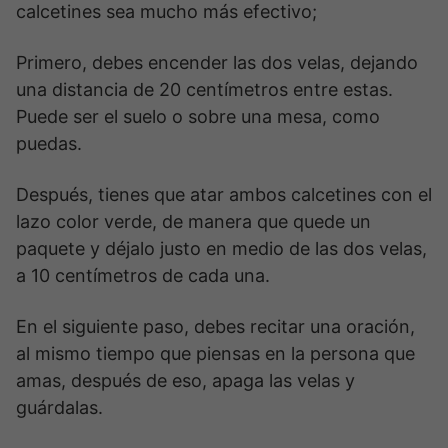
calcetines sea mucho más efectivo;
Primero, debes encender las dos velas, dejando
una distancia de 20 centímetros entre estas.
Puede ser el suelo o sobre una mesa, como
puedas.
Después, tienes que atar ambos calcetines con el
lazo color verde, de manera que quede un
paquete y déjalo justo en medio de las dos velas,
a 10 centímetros de cada una.
En el siguiente paso, debes recitar una oración,
al mismo tiempo que piensas en la persona que
amas, después de eso, apaga las velas y
guárdalas.