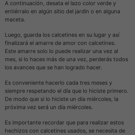
A continuación, desata el lazo color verde y
entiérralo en algún sitio del jardín o en alguna
maceta.
Luego, guarda los calcetines en su lugar y así
finalizará el amarre de amor con calcetines.
Este amarre solo lo puede realizar una vez al
mes, si lo haces más de una vez, perderás todos
los avances que se han logrado hacer.
Es conveniente hacerlo cada tres meses y
siempre respetando el día que lo hiciste primero.
De modo que si lo hiciste un día miércoles, la
próxima vez será un día miércoles.
Es importante recordar que para realizar estos
hechizos con calcetines usados, se necesita de