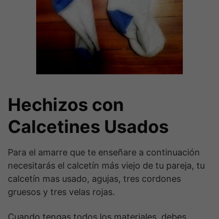
Hechizos con
Calcetines Usados
Para el amarre que te enseñare a continuación
necesitarás el calcetín más viejo de tu pareja, tu
calcetín mas usado, agujas, tres cordones
gruesos y tres velas rojas.
Cuando tengas todos los materiales, debes